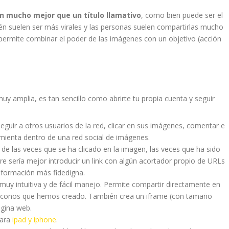
n mucho mejor que un título llamativo
, como bien puede ser el
n suelen ser más virales y las personas suelen compartirlas mucho
permite combinar el poder de las imágenes con un objetivo (acción
uy amplia, es tan sencillo como abrirte tu propia cuenta y seguir
guir a otros usuarios de la red, clicar en sus imágenes, comentar e
amienta dentro de una red social de imágenes.
s de las veces que se ha clicado en la imagen, las veces que ha sido
e sería mejor introducir un link con algún acortador propio de URLs
información más fidedigna.
uy intuitiva y de fácil manejo. Permite compartir directamente en
 e iconos que hemos creado. También crea un iframe (con tamaño
ágina web.
para
ipad y iphone
.