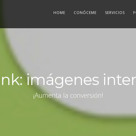
HOME
CONÓCEME
SERVICIOS
F
ink: imágenes inter
¡Aumenta la conversión!