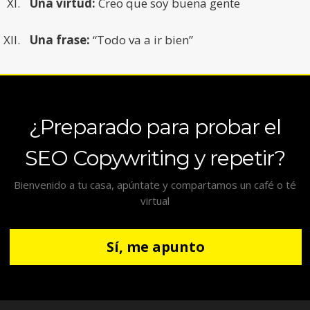
Una virtud:
Creo que soy buena gente
Una frase:
“Todo va a ir bien”
¿Preparado para probar el
SEO Copywriting y repetir?
Bienvenido a tu casa, apúntate y compartamos un café o té
virtual
Sí, me apunto